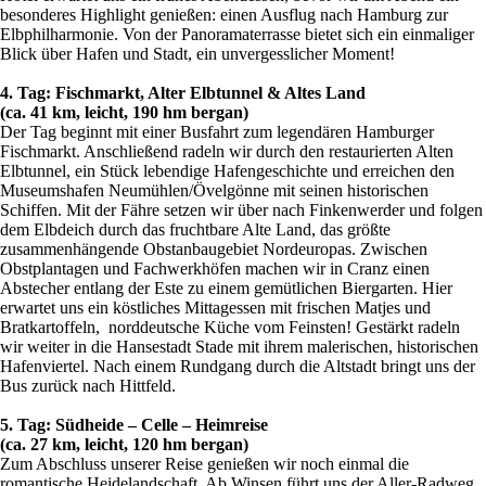
besonderes Highlight genießen: einen Ausflug nach Hamburg zur
Elbphilharmonie. Von der Panoramaterrasse bietet sich ein einmaliger
Blick über Hafen und Stadt, ein unvergesslicher Moment!
4. Tag: Fischmarkt, Alter Elbtunnel & Altes Land
(ca. 41 km, leicht, 190 hm bergan)
Der Tag beginnt mit einer Busfahrt zum legendären Hamburger
Fischmarkt. Anschließend radeln wir durch den restaurierten Alten
Elbtunnel, ein Stück lebendige Hafengeschichte und erreichen den
Museumshafen Neumühlen/Övelgönne mit seinen historischen
Schiffen. Mit der Fähre setzen wir über nach Finkenwerder und folgen
dem Elbdeich durch das fruchtbare Alte Land, das größte
zusammenhängende Obstanbaugebiet Nordeuropas. Zwischen
Obstplantagen und Fachwerkhöfen machen wir in Cranz einen
Abstecher entlang der Este zu einem gemütlichen Biergarten. Hier
erwartet uns ein köstliches Mittagessen mit frischen Matjes und
Bratkartoffeln, norddeutsche Küche vom Feinsten! Gestärkt radeln
wir weiter in die Hansestadt Stade mit ihrem malerischen, historischen
Hafenviertel. Nach einem Rundgang durch die Altstadt bringt uns der
Bus zurück nach Hittfeld.
5. Tag: Südheide – Celle – Heimreise
(ca. 27 km, leicht, 120 hm bergan)
Zum Abschluss unserer Reise genießen wir noch einmal die
romantische Heidelandschaft. Ab Winsen führt uns der Aller-Radweg