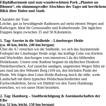
Elbphilharmonie und zum wunderschönen Park „Planten un
Blomen“, ein stimmungsvoller Abschluss des Tages mit herrlichem
Blick über Hafen und Stadt.
Charakter der Tour:
Leichte, gut zu bewältigende Radtouren auf meist ebenen Wegen und
Radwegen. Ideal für Genussradler und Kulturfreunde. Die täglichen
Etappen liegen zwischen 35 und 50 Kilometern.
1. Tag: Anreise in die Südheide – Lüneburger Heide
(ca. 40 km, leicht, 240 hm bergan)
Über die A7 erreichen wir die Südheide, wo sich das faszinierende
Farbspiel der Lüneburger Heide zeigt: das kräftige Grün von Kiefern
und Wacholder, durchzogen vom intensiven Lila des blühenden
Heidekrauts. Unsere erste Radtour beginnt im idyllischen Heideort
Niederhaverbeck. Auf zunächst sandigen, ungeteerten Wegen führt sie
uns rund um den Wilseder Berg (169 m), den höchsten Punkt der
Heide. Wir folgen dem Leine-Heide-Radweg durch die stille, weite
Landschaft mit ihren typischen Heidschnuckenherden und
Fachwerkdörfern, bevor wir Hittfeld vor den Toren Hamburgs
erreichen, wo wir unser Hotel beziehen.
2. Tag: Hamburg – Stadtbesichtigung & Auenlandschaften der
Elbe
(ca. 52 km, leicht, 150 hm bergan)