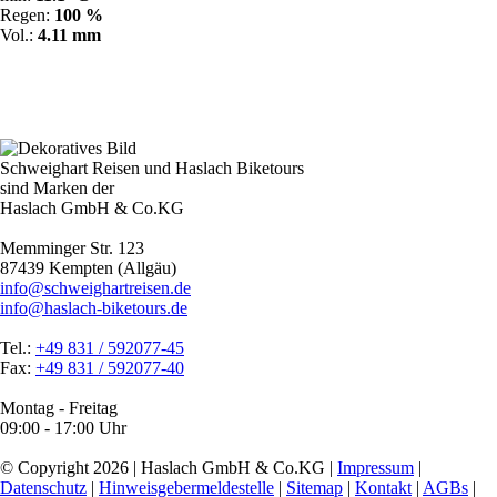
Regen:
100 %
Vol.:
4.11 mm
Schweighart Reisen und Haslach Biketours
sind Marken der
Haslach GmbH & Co.KG
Memminger Str. 123
87439 Kempten (Allgäu)
info@schweighartreisen.de
info@haslach-biketours.de
Tel.:
+49 831 / 592077-45
Fax:
+49 831 / 592077-40
Montag - Freitag
09:00 - 17:00 Uhr
© Copyright 2026 | Haslach GmbH & Co.KG |
Impressum
|
Datenschutz
|
Hinweisgebermeldestelle
|
Sitemap
|
Kontakt
|
AGBs
|