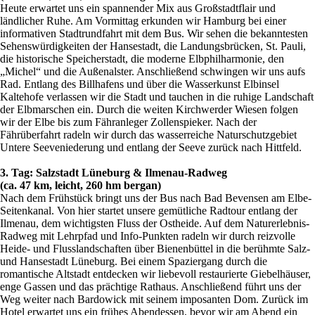
Heute erwartet uns ein spannender Mix aus Großstadtflair und
ländlicher Ruhe. Am Vormittag erkunden wir Hamburg bei einer
informativen Stadtrundfahrt mit dem Bus. Wir sehen die bekanntesten
Sehenswürdigkeiten der Hansestadt, die Landungsbrücken, St. Pauli,
die historische Speicherstadt, die moderne Elbphilharmonie, den
„Michel“ und die Außenalster. Anschließend schwingen wir uns aufs
Rad. Entlang des Billhafens und über die Wasserkunst Elbinsel
Kaltehofe verlassen wir die Stadt und tauchen in die ruhige Landschaft
der Elbmarschen ein. Durch die weiten Kirchwerder Wiesen folgen
wir der Elbe bis zum Fähranleger Zollenspieker. Nach der
Fährüberfahrt radeln wir durch das wasserreiche Naturschutzgebiet
Untere Seeveniederung und entlang der Seeve zurück nach Hittfeld.
3. Tag: Salzstadt Lüneburg & Ilmenau-Radweg
(ca. 47 km, leicht, 260 hm bergan)
Nach dem Frühstück bringt uns der Bus nach Bad Bevensen am Elbe-
Seitenkanal. Von hier startet unsere gemütliche Radtour entlang der
Ilmenau, dem wichtigsten Fluss der Ostheide. Auf dem Naturerlebnis-
Radweg mit Lehrpfad und Info-Punkten radeln wir durch reizvolle
Heide- und Flusslandschaften über Bienenbüttel in die berühmte Salz-
und Hansestadt Lüneburg. Bei einem Spaziergang durch die
romantische Altstadt entdecken wir liebevoll restaurierte Giebelhäuser,
enge Gassen und das prächtige Rathaus. Anschließend führt uns der
Weg weiter nach Bardowick mit seinem imposanten Dom. Zurück im
Hotel erwartet uns ein frühes Abendessen, bevor wir am Abend ein