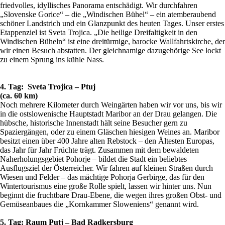
friedvolles, idyllisches Panorama entschädigt. Wir durchfahren
„Slovenske Gorice“ – die „Windischen Bühel“ – ein atemberaubend
schöner Landstrich und ein Glanzpunkt des heuten Tages. Unser erstes
Etappenziel ist Sveta Trojica. „Die heilige Dreifaltigkeit in den
Windischen Büheln“ ist eine dreitürmige, barocke Wallfahrtskirche, der
wir einen Besuch abstatten. Der gleichnamige dazugehörige See lockt
zu einem Sprung ins kühle Nass.
4. Tag: Sveta Trojica – Ptuj
(ca. 60 km)
Noch mehrere Kilometer durch Weingärten haben wir vor uns, bis wir
in die ostslowenische Hauptstadt Maribor an der Drau gelangen. Die
hübsche, historische Innenstadt hält seine Besucher gern zu
Spaziergängen, oder zu einem Gläschen hiesigen Weines an. Maribor
besitzt einen über 400 Jahre alten Rebstock – den Ältesten Europas,
das Jahr für Jahr Früchte trägt. Zusammen mit dem bewaldeten
Naherholungsgebiet Pohorje – bildet die Stadt ein beliebtes
Ausflugsziel der Österreicher. Wir fahren auf kleinen Straßen durch
Wiesen und Felder – das mächtige Pohorja Gerbirge, das für den
Wintertourismus eine große Rolle spielt, lassen wir hinter uns. Nun
beginnt die fruchtbare Drau-Ebene, die wegen ihres großen Obst- und
Gemüseanbaues die „Kornkammer Sloweniens“ genannt wird.
5. Tag: Raum Putj – Bad Radkersburg