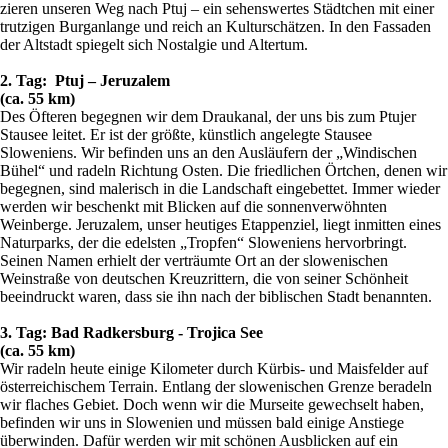
zieren unseren Weg nach Ptuj – ein sehenswertes Städtchen mit einer
trutzigen Burganlange und reich an Kulturschätzen. In den Fassaden
der Altstadt spiegelt sich Nostalgie und Altertum.
2. Tag: Ptuj – Jeruzalem
(ca. 55 km)
Des Öfteren begegnen wir dem Draukanal, der uns bis zum Ptujer
Stausee leitet. Er ist der größte, künstlich angelegte Stausee
Sloweniens. Wir befinden uns an den Ausläufern der „Windischen
Bühel“ und radeln Richtung Osten. Die friedlichen Örtchen, denen wir
begegnen, sind malerisch in die Landschaft eingebettet. Immer wieder
werden wir beschenkt mit Blicken auf die sonnenverwöhnten
Weinberge. Jeruzalem, unser heutiges Etappenziel, liegt inmitten eines
Naturparks, der die edelsten „Tropfen“ Sloweniens hervorbringt.
Seinen Namen erhielt der verträumte Ort an der slowenischen
Weinstraße von deutschen Kreuzrittern, die von seiner Schönheit
beeindruckt waren, dass sie ihn nach der biblischen Stadt benannten.
3. Tag: Bad Radkersburg - Trojica See
(ca. 55 km)
Wir radeln heute einige Kilometer durch Kürbis- und Maisfelder auf
österreichischem Terrain. Entlang der slowenischen Grenze beradeln
wir flaches Gebiet. Doch wenn wir die Murseite gewechselt haben,
befinden wir uns in Slowenien und müssen bald einige Anstiege
überwinden. Dafür werden wir mit schönen Ausblicken auf ein