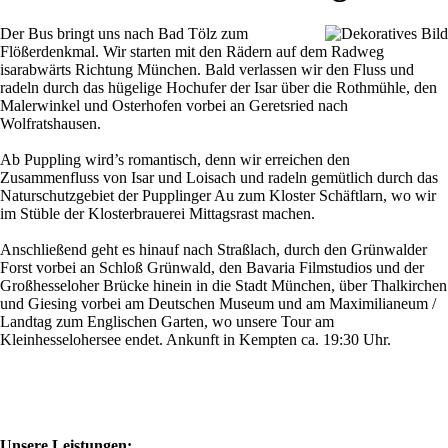
Der Bus bringt uns nach Bad Tölz zum
Flößerdenkmal. Wir starten mit den Rädern auf dem Radweg
isarabwärts Richtung München. Bald verlassen wir den Fluss und
radeln durch das hügelige Hochufer der Isar über die Rothmühle, den
Malerwinkel und Osterhofen vorbei an Geretsried nach
Wolfratshausen.
Ab Puppling wird’s romantisch, denn wir erreichen den
Zusammenfluss von Isar und Loisach und radeln gemütlich durch das
Naturschutzgebiet der Pupplinger Au zum Kloster Schäftlarn, wo wir
im Stüble der Klosterbrauerei Mittagsrast machen.
Anschließend geht es hinauf nach Straßlach, durch den Grünwalder
Forst vorbei an Schloß Grünwald, den Bavaria Filmstudios und der
Großhesseloher Brücke hinein in die Stadt München, über Thalkirchen
und Giesing vorbei am Deutschen Museum und am Maximilianeum /
Landtag zum Englischen Garten, wo unsere Tour am
Kleinhesselohersee endet. Ankunft in Kempten ca. 19:30 Uhr.
Unsere Leistungen: