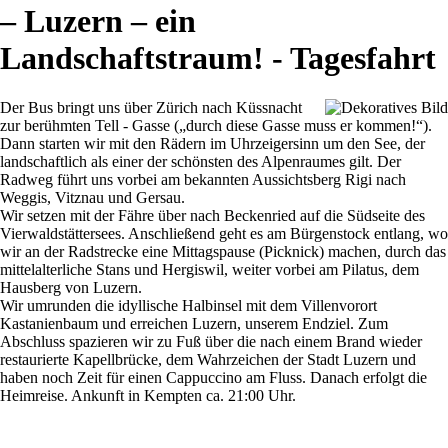
– Luzern – ein
Landschaftstraum! - Tagesfahrt
Der Bus bringt uns über Zürich nach Küssnacht
zur berühmten Tell - Gasse („durch diese Gasse muss er kommen!“).
Dann starten wir mit den Rädern im Uhrzeigersinn um den See, der
landschaftlich als einer der schönsten des Alpenraumes gilt. Der
Radweg führt uns vorbei am bekannten Aussichtsberg Rigi nach
Weggis, Vitznau und Gersau.
Wir setzen mit der Fähre über nach Beckenried auf die Südseite des
Vierwaldstättersees. Anschließend geht es am Bürgenstock entlang, wo
wir an der Radstrecke eine Mittagspause (Picknick) machen, durch das
mittelalterliche Stans und Hergiswil, weiter vorbei am Pilatus, dem
Hausberg von Luzern.
Wir umrunden die idyllische Halbinsel mit dem Villenvorort
Kastanienbaum und erreichen Luzern, unserem Endziel. Zum
Abschluss spazieren wir zu Fuß über die nach einem Brand wieder
restaurierte Kapellbrücke, dem Wahrzeichen der Stadt Luzern und
haben noch Zeit für einen Cappuccino am Fluss. Danach erfolgt die
Heimreise. Ankunft in Kempten ca. 21:00 Uhr.