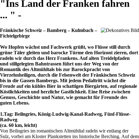
"Ins Land der Franken fahren
... " -
Fränkische Schweiz – Bamberg – Kulmbach –
Fichtelgebirge
Wo Hopfen wächst und Fachwerk grüßt, wo Flüsse still durch
grüne Täler gleiten und barocke Türme den Horizont zieren, dort
radeln wir durch das Herz Frankens. Auf alten Treidelpfaden
und stillgelegten Bahntrassen führt uns der Weg von der
Romantik des Altmühltals bis zur Barockpracht von
Vierzehnheiligen, durch die Felsenwelt der Fränkischen Schweiz
bis in die Gassen Bambergs. Mit jedem Pedaltritt wächst die
Freude auf ein kühles Bier in schattigen Biergärten, auf regionale
Köstlichkeiten und herzliche Gastlichkeit. Eine Reise zwischen
Genuss, Geschichte und Natur, wie gemacht für Freunde des
guten Lebens.
1.Tag: Beilngries, König-Ludwig-Kanal-Radweg, Fünf-Flüsse-
Radweg
(ca. 60 km, leicht)
Von Beilngries im romantischen Altmühltal radeln wir entlang der
Sulz, vorbei am Kloster Plankstetten ins historische Berching. Auf dem