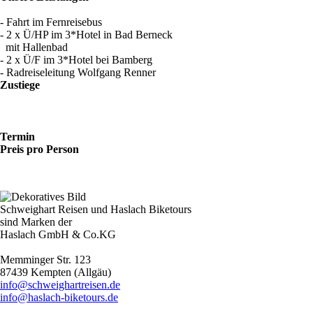
- Fahrt im Fernreisebus
- 2 x Ü/HP im 3*Hotel in Bad Berneck
mit Hallenbad
- 2 x Ü/F im 3*Hotel bei Bamberg
- Radreiseleitung Wolfgang Renner
Zustiege
Termin
Preis pro Person
Schweighart Reisen und Haslach Biketours
sind Marken der
Haslach GmbH & Co.KG
Memminger Str. 123
87439 Kempten (Allgäu)
info@schweighartreisen.de
info@haslach-biketours.de