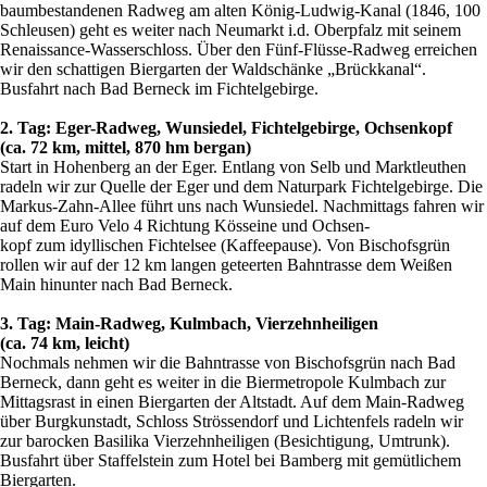
baumbestandenen Radweg am alten König-Ludwig-Kanal (1846, 100
Schleusen) geht es weiter nach Neumarkt i.d. Oberpfalz mit seinem
Renaissance-Wasserschloss. Über den Fünf-Flüsse-Radweg erreichen
wir den schattigen Biergarten der Waldschänke „Brückkanal“.
Busfahrt nach Bad Berneck im Fichtelgebirge.
2. Tag: Eger-Radweg, Wunsiedel, Fichtelgebirge, Ochsenkopf
(ca. 72 km, mittel, 870 hm bergan)
Start in Hohenberg an der Eger. Entlang von Selb und Marktleuthen
radeln wir zur Quelle der Eger und dem Naturpark Fichtelgebirge. Die
Markus-Zahn-Allee führt uns nach Wunsiedel. Nachmittags fahren wir
auf dem Euro Velo 4 Richtung Kösseine und Ochsen-
kopf zum idyllischen Fichtelsee (Kaffeepause). Von Bischofsgrün
rollen wir auf der 12 km langen geteerten Bahntrasse dem Weißen
Main hinunter nach Bad Berneck.
3. Tag: Main-Radweg, Kulmbach, Vierzehnheiligen
(ca. 74 km, leicht)
Nochmals nehmen wir die Bahntrasse von Bischofsgrün nach Bad
Berneck, dann geht es weiter in die Biermetropole Kulmbach zur
Mittagsrast in einen Biergarten der Altstadt. Auf dem Main-Radweg
über Burgkunstadt, Schloss Strössendorf und Lichtenfels radeln wir
zur barocken Basilika Vierzehnheiligen (Besichtigung, Umtrunk).
Busfahrt über Staffelstein zum Hotel bei Bamberg mit gemütlichem
Biergarten.