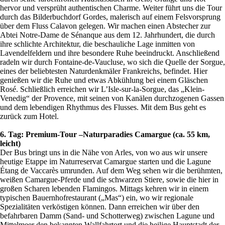
hervor und versprüht authentischen Charme. Weiter führt uns die Tour
durch das Bilderbuchdorf Gordes, malerisch auf einem Felsvorsprung
über dem Fluss Calavon gelegen. Wir machen einen Abstecher zur
Abtei Notre-Dame de Sénanque aus dem 12. Jahrhundert, die durch
ihre schlichte Architektur, die beschauliche Lage inmitten von
Lavendelfeldern und ihre besondere Ruhe beeindruckt. Anschließend
radeln wir durch Fontaine-de-Vaucluse, wo sich die Quelle der Sorgue,
eines der beliebtesten Naturdenkmäler Frankreichs, befindet. Hier
genießen wir die Ruhe und etwas Abkühlung bei einem Gläschen
Rosé. Schließlich erreichen wir L’Isle-sur-la-Sorgue, das „Klein-
Venedig“ der Provence, mit seinen von Kanälen durchzogenen Gassen
und dem lebendigen Rhythmus des Flusses. Mit dem Bus geht es
zurück zum Hotel.
6. Tag: Premium-Tour –Naturparadies Camargue (ca. 55 km,
leicht)
Der Bus bringt uns in die Nähe von Arles, von wo aus wir unsere
heutige Etappe im Naturreservat Camargue starten und die Lagune
Étang de Vaccarès umrunden. Auf dem Weg sehen wir die berühmten,
weißen Camargue-Pferde und die schwarzen Stiere, sowie die hier in
großen Scharen lebenden Flamingos. Mittags kehren wir in einem
typischen Bauernhofrestaurant („Mas“) ein, wo wir regionale
Spezialitäten verköstigen können. Dann erreichen wir über den
befahrbaren Damm (Sand- und Schotterweg) zwischen Lagune und
Mittelmeer den bekannten Wallfahrtort und die heilige Hauptstadt der