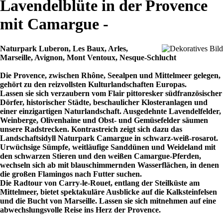
Lavendelblüte in der Provence
mit Camargue -
Naturpark Luberon, Les Baux, Arles,
Marseille, Avignon, Mont Ventoux, Nesque-Schlucht
Die Provence, zwischen Rhône, Seealpen und Mittelmeer gelegen,
gehört zu den reizvollsten Kulturlandschaften Europas.
Lassen sie sich verzaubern vom Flair pittoresker südfranzösischer
Dörfer, historischer Städte, beschaulicher Klosteranlagen und
einer einzigartigen Naturlandschaft. Ausgedehnte Lavendelfelder,
Weinberge, Olivenhaine und Obst- und Gemüsefelder säumen
unsere Radstrecken. Kontrastreich zeigt sich dazu das
Landschaftsidyll Naturpark Camargue in schwarz-weiß-rosarot.
Urwüchsige Sümpfe, weitläufige Sanddünen und Weideland mit
den schwarzen Stieren und den weißen Camargue-Pferden,
wechseln sich ab mit blauschimmernden Wasserflächen, in denen
die großen Flamingos nach Futter suchen.
Die Radtour von Carry-le-Rouet, entlang der Steilküste am
Mittelmeer, bietet spektakuläre Ausblicke auf die Kalksteinfelsen
und die Bucht von Marseille. Lassen sie sich mitnehmen auf eine
abwechslungsvolle Reise ins Herz der Provence.