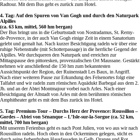
Radtour. Mit dem Bus geht es zurück zum Hotel.
4. Tag: Auf den Spuren von Van Gogh und durch den Naturpark
Alpilles
(ca. 63 km, mittel, 560 hm bergan)
Der Bus bringt uns in die Geburtsstadt von Nostradamus, St. Remy-
de-Provence, in der auch Van Gogh einige Zeit in einem Sanatorium
gelebt und gemalt hat. Nach kurzer Besichtigung radeln wir über eine
ruhige Nebenstraße (mit Schotterpassage) in die herrliche Gegend der
Alpilles. Wir durchqueren den Naturpark und erreichen zur
Mittagspause den pittoresken, provenzalischen Ort Maussane. Gestärkt
nehmen wir anschließend die 150 hm zum bekanntesten
Aussichtspunkt der Region, der Ruinenstadt Les Baux, in Angriff.
Nach einer weiteren Pause zur Erkundung des Felsenortes folgt eine
Talfahrt und wir radeln zum römischen Aquädukt Barbegal aus dem 2.
Jh. und an der Abtei Montmajour vorbei nach Arles. Nach einer
Besichtigung der Altstadt von Arles mit dem berühmten römischen
Amphitheater geht es mit dem Bus zurück ins Hotel.
5. Tag: Premium-Tour – Durchs Herz der Provence: Roussillon –
Gordes – Abtei von Sénanque – L’Isle-sur-la-Sorgue (ca. 52 km,
mittel, 700 hm bergan)
Mit unserem Ferienbus geht es nach Pont Julien, von wo aus wir nach
Roussillon radeln. Hoch oben in den Ockerminen gelegen, sticht es
durch seine farbenfrohen Hausfassaden in Gelb, Orange und Rot