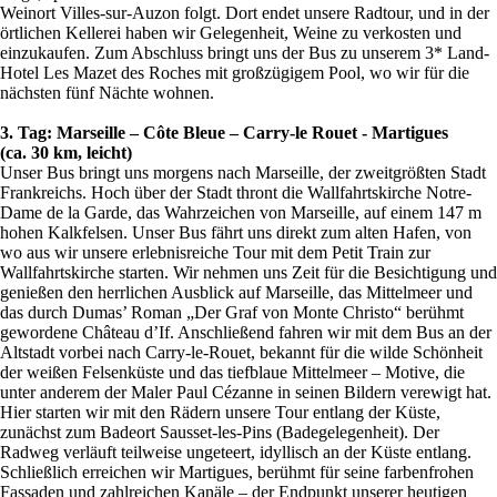
Weinort Villes-sur-Auzon folgt. Dort endet unsere Radtour, und in der
örtlichen Kellerei haben wir Gelegenheit, Weine zu verkosten und
einzukaufen. Zum Abschluss bringt uns der Bus zu unserem 3* Land-
Hotel Les Mazet des Roches mit großzügigem Pool, wo wir für die
nächsten fünf Nächte wohnen.
3. Tag: Marseille – Côte Bleue – Carry-le Rouet - Martigues
(ca. 30 km, leicht)
Unser Bus bringt uns morgens nach Marseille, der zweitgrößten Stadt
Frankreichs. Hoch über der Stadt thront die Wallfahrtskirche Notre-
Dame de la Garde, das Wahrzeichen von Marseille, auf einem 147 m
hohen Kalkfelsen. Unser Bus fährt uns direkt zum alten Hafen, von
wo aus wir unsere erlebnisreiche Tour mit dem Petit Train zur
Wallfahrtskirche starten. Wir nehmen uns Zeit für die Besichtigung und
genießen den herrlichen Ausblick auf Marseille, das Mittelmeer und
das durch Dumas’ Roman „Der Graf von Monte Christo“ berühmt
gewordene Château d’If. Anschließend fahren wir mit dem Bus an der
Altstadt vorbei nach Carry-le-Rouet, bekannt für die wilde Schönheit
der weißen Felsenküste und das tiefblaue Mittelmeer – Motive, die
unter anderem der Maler Paul Cézanne in seinen Bildern verewigt hat.
Hier starten wir mit den Rädern unsere Tour entlang der Küste,
zunächst zum Badeort Sausset-les-Pins (Badegelegenheit). Der
Radweg verläuft teilweise ungeteert, idyllisch an der Küste entlang.
Schließlich erreichen wir Martigues, berühmt für seine farbenfrohen
Fassaden und zahlreichen Kanäle – der Endpunkt unserer heutigen