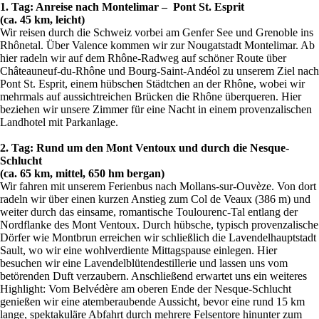
1. Tag: Anreise nach Montelimar – Pont St. Esprit
(ca. 45 km, leicht)
Wir reisen durch die Schweiz vorbei am Genfer See und Grenoble ins
Rhônetal. Über Valence kommen wir zur Nougatstadt Montelimar. Ab
hier radeln wir auf dem Rhône-Radweg auf schöner Route über
Châteauneuf-du-Rhône und Bourg-Saint-Andéol zu unserem Ziel nach
Pont St. Esprit, einem hübschen Städtchen an der Rhône, wobei wir
mehrmals auf aussichtreichen Brücken die Rhône überqueren. Hier
beziehen wir unsere Zimmer für eine Nacht in einem provenzalischen
Landhotel mit Parkanlage.
2. Tag: Rund um den Mont Ventoux und durch die Nesque-
Schlucht
(ca. 65 km, mittel, 650 hm bergan)
Wir fahren mit unserem Ferienbus nach Mollans-sur-Ouvèze. Von dort
radeln wir über einen kurzen Anstieg zum Col de Veaux (386 m) und
weiter durch das einsame, romantische Toulourenc-Tal entlang der
Nordflanke des Mont Ventoux. Durch hübsche, typisch provenzalische
Dörfer wie Montbrun erreichen wir schließlich die Lavendelhauptstadt
Sault, wo wir eine wohlverdiente Mittagspause einlegen. Hier
besuchen wir eine Lavendelblütendestillerie und lassen uns vom
betörenden Duft verzaubern. Anschließend erwartet uns ein weiteres
Highlight: Vom Belvédère am oberen Ende der Nesque-Schlucht
genießen wir eine atemberaubende Aussicht, bevor eine rund 15 km
lange, spektakuläre Abfahrt durch mehrere Felsentore hinunter zum