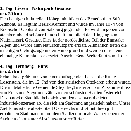
3. Tag: Liezen - Naturpark Gesäuse
(ca. 50 km)
Den heutigen kulturellen Höhepunkt bildet das Benediktiner Stift
Admont. Es liegt im Bezirk Admont und wurde im Jahre 1074 von
Erzbischof Gebhard von Salzburg gegründet. Es wird umgeben von
atemberaubend schöner Landschaft und bildet den Eingang zum
Nationalpark Gesäuse. Dies ist der nordöstlichste Teil der Ennstaler
Alpen und wurde zum Naturschutzpark erklärt. Allmählich treten die
mächtigen Gebirgszüge in den Hintergrund und werden durch eine
einmalige Klammkulisse ersetzt. Anschließend Weiterfahrt zum Hotel.
4. Tag: Ternberg - Enns
(ca. 45 km)
Schon bald grüßt uns von einem aufragenden Felsen die Ruine
Losenstein, die im 12. Jhd von den steirischen Ottokaren erbaut wurde.
Die mittelalterliche Gemeinde Steyr liegt malerisch am Zusammenfluss
von Enns und Steyr und zählt zu den schönsten Städten Österreichs.
Das barocke Stadtbild hebt sich von den eisenverarbeiteten
Industriekonzernen ab, die sich am Stadtrand angesiedelt haben. Unser
Ziel Enns ist die älteste Stadt Österreichs und ist mit ihren gut
erhaltenen Stadtmauern und dem Stadtzentrum als Wahrzeichen der
Stadt ein charmanter Abschluss unserer Reise.