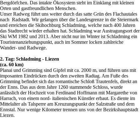
Bergdörfchen. Das intakte Ökosystem steht im Einklang mit kleinen
Orten und gastfreundlichen Menschen.
Unser Radweg führt uns weiter durch das satte Grün des Flachautales
nach Radstadt. Wir gelangen über die Landesgrenze in die Steiermark
und erreichen die Skihochburg Schladming, welche nach 400 Jahren
das Stadtrecht wieder erhalten hat. Schladming war Austragungsort der
Ski WM 1982 und 2013. Aber nicht nur im Winter ist Schladming ein
Touristenanziehungspunkt, auch im Sommer locken zahlreiche
Wander- und Radwege.
2. Tag: Schladming - Liezen
(ca. 60 km)
Planai und Grimming sind Gipfel mit ca. 2000 m, und führen uns mit
imposanten Eindrücken durch den zweiten Radtag. Am Fuße des
Grimming befindet sich das romantische Schloß Trautenfels, direkt an
der Enns. Das aus dem Jahre 1260 stammende Schloss, wurde
anlässlich der Hochzeit von Ferdinand Hoffmann mit Margarethe von
Harrach, von einem nord- italienischen Künstler erbaut. Es diente im
Mittelalter als Talsperre am Kreuzungspunkt der Salzstraße und dem
Ennstal. Nur wenige Kilometer trennen uns von der Bezirkshauptstadt
Liezen.