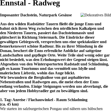
Ennstal - Radweg
Imposanter Dachstein, Naturpark Gesäuse
Aus den wilden Radstätter Tauern fließt die junge Enns und
bahnt sich ihren Weg zwischen den nördlichen Kalkalpen und
den Niederen Tauern, passiert das Dachsteinmassiv und
plätschert in Richtung Steiermark. Die Eindrücke dieser
gewaltigen Gebirgswelt, versprechen uns eine spektakuläre und
bemerkenswert schöne Radtour. Bis zu ihrer Mündung in die
Donau, beschert die Enns erfreuliche Anblicke auf sattgrüne
Landschaften und gepflegte Orte. Weite Teile sind wenig oder gar
nicht besiedelt, was den Erholungswert der Gegend steigen lässt.
Abgesehen von den Wintersportorten Radstadt und Schladming,
gib es kaum Tourismus und das vermittelt uns Idylle und
malerischen Liebreiz, wohin das Auge blickt.
Wir bewundern die Bergkulisse von gut asphaltierten
Nebenstraßen und Radwegen aus, die meist eben der Enns
entlang verlaufen. Einige Steigungen werden uns abverlangt, die
aber von jedem Hobbyradler gut zu bewältigen sind.
1. Tag: Anreise / Flachauwinkel - Raum Schladming
(ca. 45 km)
Wir starten im salzburgerischen Pongau und nähern uns hübschen