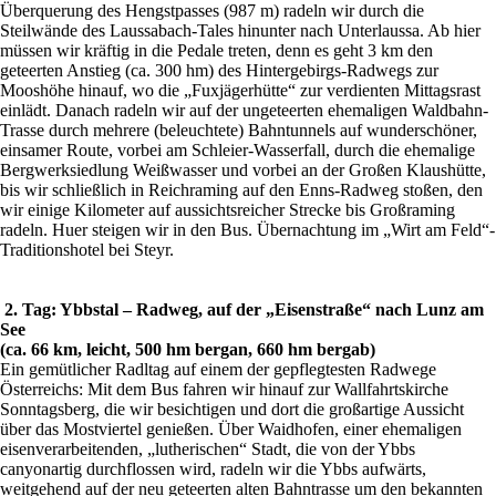
Überquerung des Hengstpasses (987 m) radeln wir durch die
Steilwände des Laussabach-Tales hinunter nach Unterlaussa. Ab hier
müssen wir kräftig in die Pedale treten, denn es geht 3 km den
geteerten Anstieg (ca. 300 hm) des Hintergebirgs-Radwegs zur
Mooshöhe hinauf, wo die „Fuxjägerhütte“ zur verdienten Mittagsrast
einlädt. Danach radeln wir auf der ungeteerten ehemaligen Waldbahn-
Trasse durch mehrere (beleuchtete) Bahntunnels auf wunderschöner,
einsamer Route, vorbei am Schleier-Wasserfall, durch die ehemalige
Bergwerksiedlung Weißwasser und vorbei an der Großen Klaushütte,
bis wir schließlich in Reichraming auf den Enns-Radweg stoßen, den
wir einige Kilometer auf aussichtsreicher Strecke bis Großraming
radeln. Huer steigen wir in den Bus. Übernachtung im „Wirt am Feld“-
Traditionshotel bei Steyr.
2. Tag: Ybbstal – Radweg, auf der „Eisenstraße“ nach Lunz am
See
(ca. 66 km, leicht, 500 hm bergan, 660 hm bergab)
Ein gemütlicher Radltag auf einem der gepflegtesten Radwege
Österreichs: Mit dem Bus fahren wir hinauf zur Wallfahrtskirche
Sonntagsberg, die wir besichtigen und dort die großartige Aussicht
über das Mostviertel genießen. Über Waidhofen, einer ehemaligen
eisenverarbeitenden, „lutherischen“ Stadt, die von der Ybbs
canyonartig durchflossen wird, radeln wir die Ybbs aufwärts,
weitgehend auf der neu geteerten alten Bahntrasse um den bekannten