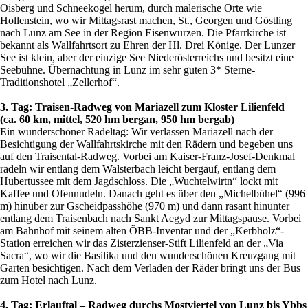
Oisberg und Schneekogel herum, durch malerische Orte wie
Hollenstein, wo wir Mittagsrast machen, St., Georgen und Göstling
nach Lunz am See in der Region Eisenwurzen. Die Pfarrkirche ist
bekannt als Wallfahrtsort zu Ehren der Hl. Drei Könige. Der Lunzer
See ist klein, aber der einzige See Niederösterreichs und besitzt eine
Seebühne. Übernachtung in Lunz im sehr guten 3* Sterne-
Traditionshotel „Zellerhof“.
3. Tag: Traisen-Radweg von Mariazell zum Kloster Lilienfeld
(ca. 60 km, mittel, 520 hm bergan, 950 hm bergab)
Ein wunderschöner Radeltag: Wir verlassen Mariazell nach der
Besichtigung der Wallfahrtskirche mit den Rädern und begeben uns
auf den Traisental-Radweg. Vorbei am Kaiser-Franz-Josef-Denkmal
radeln wir entlang dem Walsterbach leicht bergauf, entlang dem
Hubertussee mit dem Jagdschloss. Die „Wuchtelwirtn“ lockt mit
Kaffee und Ofennudeln. Danach geht es über den „Michelbühel“ (996
m) hinüber zur Gscheidpasshöhe (970 m) und dann rasant hinunter
entlang dem Traisenbach nach Sankt Aegyd zur Mittagspause. Vorbei
am Bahnhof mit seinem alten ÖBB-Inventar und der „Kerbholz“-
Station erreichen wir das Zisterzienser-Stift Lilienfeld an der „Via
Sacra“, wo wir die Basilika und den wunderschönen Kreuzgang mit
Garten besichtigen. Nach dem Verladen der Räder bringt uns der Bus
zum Hotel nach Lunz.
4. Tag: Erlauftal – Radweg durchs Mostviertel von Lunz bis Ybbs