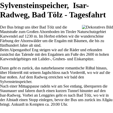
Sylvensteinspeicher, Isar-
Radweg, Bad Tölz - Tagesfahrt
Der Bus bringt uns über Bad Tölz und die
Mautstraße zum Großen Ahornboden im Tiroler Naturschutzgebiet
Karwendel auf 1230 m. Im Herbst erleben wir die wunderschöne
Färbung der Ahornwälder um die Engalm mit Bäumen, die bis zu
fünfhundert Jahre alt sind.
Beim Alpengasthof Eng steigen wir auf die Räder und erkunden
zunächst das Talende mit den Engalmen am Fuße des 2600 m hohen
Karwendelgebirges mit Lalider-, Gruben- und Eiskarspitze.
Dann geht es zurück, das naturbelassene romantische Rißtal hinaus,
über Hinterriß mit seinem Jagdschloss nach Vorderriß, wo wir auf die
Isar stoßen. Auf dem Radweg erreichen wir bald den
Sylvensteinspeicher.
Nach einer Mittagspause radeln wir am See entlang, überqueren die
Staumauer und fahren durch einen kurzen Tunnel hinunter auf den
Isar-Radweg. Vorbei an Lenggries geht es nach Bad Tölz, wo wir in
der Altstadt einen Stopp einlegen, bevor der Bus uns zurück ins Allgäu
bringt. Ankunft in Kempten ca. 20:00 Uhr.