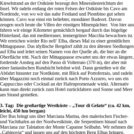
Kieselstrand an der Ostküste bezeugt den Mineralienreichtum der
Insel. Wir radeln entlang der roten Felsen der Ostküste bis Cavo am
Nordende, von wo wir das nahe Festland und Piombino gut sehen
können. Cavo war einst ein beliebter, mondäner Badeort. Davon
zeugen noch heute die Villen der einstigen Minenpächter. Von hier aus
fahren wir einige Kilometer gemächlich bergauf durch das hügelige
Hinterland, das mit mediterraner, immergrüner Macchia bewachsen ist.
Wir erreichen wieder Rio nell‘ Elba, dieses Mal zu einer gemütlichen
Mittagspause. Das idyllische Bergdorf zählt zu den ältesten Siedlungen
auf Elba und leitet seinen Namen von der Quelle ab, die hier an die
Oberfläche tritt. Nach der Mittagspause erwartet uns der etwas längere,
fordernde Anstieg auf den Passo di Volterraio (370 m), der aber mit
einer fantastischen Rundsicht belohnt wird. Dann genießen wir die
Abfahrt hinunter zur Nordküste, mit Blick auf Portoferraio, und radeln
über Magazzini noch einmal zurück nach Porto Azzurro, wo uns ein
Cappuccino oder Cocktail an der Hafenpromenade winkt. Alternativ
kann man direkt zurück zum Hotel zurückfahren und Sonne und Meer
am Strand genießen.
3. Tag: Die großartige Westküste – „Tour di Gelato“ (ca. 42 km,
leicht, 450 hm bergan)
Der Bus bringt uns über Marciana Marina, den malerischen Fischer-
und Yachthafen an der Nordwestküste, die Serpentinen hinauf nach
Marciana zur Talstation der Monte Capanne Seilbahn. Wir nehmen die
„Cabinovia“ und lassen uns auf den höchsten Berg Elbas bringen.