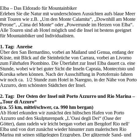
Elba – Das Eldorado für Mountainbiker
Erleben Sie die Natur mit wunderschönen Aussichten aufs blaue Meer
mit Touren wie z.B. „Um den Monte Calamita“, „Downhill am Monte
Perone“, „Cima del Monte“ oder „Powerrunde im Herzen von Elba“.
Alle Touren sind ab Hotel möglich und die Insel ist bestens geeignet
für Mountainbiker und Individualisten.
1. Tag: Anreise
Über den San Bernardino, vorbei an Mailand und Genua, entlang der
Küste, mit Blick auf die Steinbrüche von Carrara, vorbei an Livorno
zum Fährhafen Piombino. Die Überfahrt zur Insel Elba dauert ca. eine
Stunde, wobei wir bei guter Sicht die Inseln Capraia, Montecristo und
Korsika sehen können. Nach der Ausschiffung in Portoferraio fahren
wir noch ca. 1/2 Stunde zum Hotel in Naregno, in der Nähe von Porto
Azzurro, dem schönsten Städtchen der Insel.
2. Tag: Der Osten der Insel mit Porto Azzurro und Rio Marina –
„Tour di Azzuro“
(ca. 55 km, mittel/schwer, ca. 990 hm bergan)
Ab Hotel erkunden wir zunächst den hübschen Hafen von Porto
Azzurro und den Skulpturenpark „L’Oasi degli Dei“ (Oase der
Götter), dann radeln wir leicht bergan vorbei am Bergdorf Rio nell‘
Elba und von dort zunächst wieder hinunter zum malerischen Rio
Marina mit seinen stillgelegten Erzgruben. Der glitzernde Sand- und