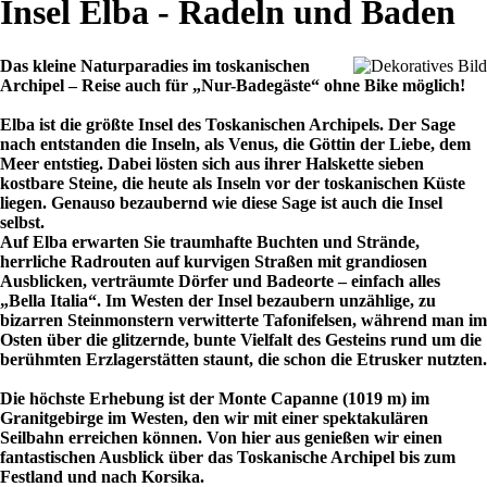
Insel Elba - Radeln und Baden
Das kleine Naturparadies im toskanischen
Archipel – Reise auch für „Nur-Badegäste“ ohne Bike möglich!
Elba ist die größte Insel des Toskanischen Archipels. Der Sage
nach entstanden die Inseln, als Venus, die Göttin der Liebe, dem
Meer entstieg. Dabei lösten sich aus ihrer Halskette sieben
kostbare Steine, die heute als Inseln vor der toskanischen Küste
liegen. Genauso bezaubernd wie diese Sage ist auch die Insel
selbst.
Auf Elba erwarten Sie traumhafte Buchten und Strände,
herrliche Radrouten auf kurvigen Straßen mit grandiosen
Ausblicken, verträumte Dörfer und Badeorte – einfach alles
„Bella Italia“. Im Westen der Insel bezaubern unzählige, zu
bizarren Steinmonstern verwitterte Tafonifelsen, während man im
Osten über die glitzernde, bunte Vielfalt des Gesteins rund um die
berühmten Erzlagerstätten staunt, die schon die Etrusker nutzten.
Die höchste Erhebung ist der Monte Capanne (1019 m) im
Granitgebirge im Westen, den wir mit einer spektakulären
Seilbahn erreichen können. Von hier aus genießen wir einen
fantastischen Ausblick über das Toskanische Archipel bis zum
Festland und nach Korsika.