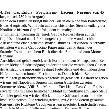
4. Tag: Cap Enfola – Portoferraio – Lacona – Naregno (ca. 45
km, mittel, 750 hm bergan)
Nach dem Frühstück bringt uns der Bus in die Nähe von Portoferraio,
Elbas Hauptstadt. Wir radeln auf aussichtsreicher Strecke entlang der
Nordküste bis zum Cap Enfola, dem ehemaligen
Thunfischfangzentrum der Insel. Geübte Radler fahren auf den
Capfelsen hinauf (ca. 1,5 km ungeteert), um die wunderschöne
Aussicht und einen geheimnisvollen Bunker zu erkunden. Alternativ
genießen wir eine Cappuccino-Pause unter den Platanen des
Strandcafés mit herrlichem Blick über den Strand und zum Monte
Capanne.
Anschließend geht‘s zurück nach Portoferraio zur Mittagspause. Bei
einem kleinen Stadtrundgang entdecken wir die verwinkelten Gassen
der Altstadt, die imposante Festung Forte Stella und den malerischen
Hafen mit seinen bunten Fischerbooten. Danach bleibt Zeit, die
vielfältigen gastronomischen Angebote zu genießen. Gestärkt begeben
wir uns auf Napoleons Spuren mit einem Abstecher zu seiner
Sommerresidenz „Villa San Martino“. Der kleine Pass Colle Reciso
erwartet uns mit einer herrlichen Abfahrt zur Südküste am Capo Stella.
Von hier genießen wir den Blick auf den Golf von Lacona und die
Insel Montecristo. Die windungsreiche, mit Aleppokiefern gesäumte
Küstenstraße Richtung Capoliveri ist ein absoluter Landschaftstraum.
Zurück in Naregno bleibt noch genügend Zeit zum Baden.