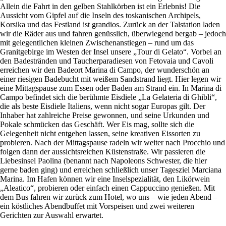
Allein die Fahrt in den gelben Stahlkörben ist ein Erlebnis! Die
Aussicht vom Gipfel auf die Inseln des toskanischen Archipels,
Korsika und das Festland ist grandios. Zurück an der Talstation laden
wir die Räder aus und fahren genüsslich, überwiegend bergab – jedoch
mit gelegentlichen kleinen Zwischenanstiegen – rund um das
Granitgebirge im Westen der Insel unsere „Tour di Gelato“. Vorbei an
den Badestränden und Taucherparadiesen von Fetovaia und Cavoli
erreichen wir den Badeort Marina di Campo, der wunderschön an
einer riesigen Badebucht mit weißem Sandstrand liegt. Hier legen wir
eine Mittagspause zum Essen oder Baden am Strand ein. In Marina di
Campo befindet sich die berühmte Eisdiele „La Gelateria di Ghibli“,
die als beste Eisdiele Italiens, wenn nicht sogar Europas gilt. Der
Inhaber hat zahlreiche Preise gewonnen, und seine Urkunden und
Pokale schmücken das Geschäft. Wer Eis mag, sollte sich die
Gelegenheit nicht entgehen lassen, seine kreativen Eissorten zu
probieren. Nach der Mittagspause radeln wir weiter nach Procchio und
folgen dann der aussichtsreichen Küstenstraße. Wir passieren die
Liebesinsel Paolina (benannt nach Napoleons Schwester, die hier
gerne baden ging) und erreichen schließlich unser Tagesziel Marciana
Marina. Im Hafen können wir eine Inselspezialität, den Likörwein
„Aleatico“, probieren oder einfach einen Cappuccino genießen. Mit
dem Bus fahren wir zurück zum Hotel, wo uns – wie jeden Abend –
ein köstliches Abendbuffet mit Vorspeisen und zwei weiteren
Gerichten zur Auswahl erwartet.