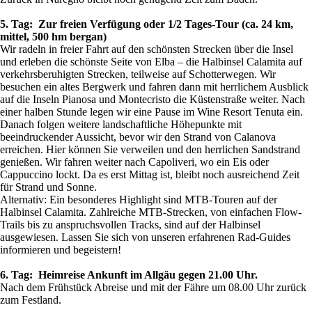
5. Tag: Zur freien Verfügung oder 1/2 Tages-Tour (ca. 24 km,
mittel, 500 hm bergan)
Wir radeln in freier Fahrt auf den schönsten Strecken über die Insel
und erleben die schönste Seite von Elba – die Halbinsel Calamita auf
verkehrsberuhigten Strecken, teilweise auf Schotterwegen. Wir
besuchen ein altes Bergwerk und fahren dann mit herrlichem Ausblick
auf die Inseln Pianosa und Montecristo die Küstenstraße weiter. Nach
einer halben Stunde legen wir eine Pause im Wine Resort Tenuta ein.
Danach folgen weitere landschaftliche Höhepunkte mit
beeindruckender Aussicht, bevor wir den Strand von Calanova
erreichen. Hier können Sie verweilen und den herrlichen Sandstrand
genießen. Wir fahren weiter nach Capoliveri, wo ein Eis oder
Cappuccino lockt. Da es erst Mittag ist, bleibt noch ausreichend Zeit
für Strand und Sonne.
Alternativ: Ein besonderes Highlight sind MTB-Touren auf der
Halbinsel Calamita. Zahlreiche MTB-Strecken, von einfachen Flow-
Trails bis zu anspruchsvollen Tracks, sind auf der Halbinsel
ausgewiesen. Lassen Sie sich von unseren erfahrenen Rad-Guides
informieren und begeistern!
6. Tag: Heimreise Ankunft im Allgäu gegen 21.00 Uhr.
Nach dem Frühstück Abreise und mit der Fähre um 08.00 Uhr zurück
zum Festland.