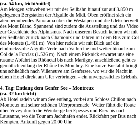
(ca. 54 km, leicht/mittel)
Am Morgen schweben wir mit der Seilbahn hinauf zur auf 3.850 m
gelegenen Bergstation der Aiguille du Midi. Oben eröffnet sich ein
atemberaubendes Panorama über die Westalpen und die Gletscherwelt
des Mont Blanc. Spannend sind zudem die Ausstellung und das Video
zur Geschichte des Alpinismus. Nach unserem Besuch kehren wir mit
der Seilbahn zurück nach Chamonix und fahren mit dem Bus zum Col
des Montets (1.461 m). Von hier radeln wir mit Blick auf die
eindrucksvolle Aiguille Verte nach Vallorcine und weiter hinauf zum
Col de la Forclaz (1.526 m). Nach einem Picknick erwartet uns eine
rasante Abfahrt ins Rhônetal bis nach Martigny, anschließend geht es
gemütlich entlang der Rhône bis Monthey. Eine kurze Busfahrt bringt
uns schließlich nach Villeneuve am Genfersee, wo wir die Nacht in
einem Hotel direkt am Ufer verbringen – ein unvergessliches Erlebnis.
4. Tag: Entlang dem Genfer See – Montreux
(ca. 32 km leicht)
Ab Hotel radeln wir am See entlang, vorbei am Schloss Chillon nach
Montreux mit seiner schönen Uferpromenade. Weiter führt die Route
über Vevey durch die Weinberge bei Epesses und Riex bis nach
Lausanne, wo die Tour am Jachthafen endet. Rückfahrt per Bus nach
Kempten, Ankunft gegen 20.00 Uhr.