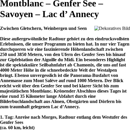
Montblanc – Genfer See –
Savoyen – Lac d’ Annecy
Zwischen Gletschern, Weinbergen und Seen
Diese außergewöhnliche Radtour gehört zu den eindrucksvollsten
Erlebnissen, die unser Programm zu bieten hat. In nur vier Tagen
durchqueren wir eine faszinierende Höhenlandschaft zwischen
250 und 3850 Metern, von den Ufern des Genfer Sees bis hinauf
zur Gipfelstation der Aiguille du Midi. Ein besonderes Highlight
ist die spektakuläre Seilbahnfahrt ab Chamonix, die uns auf fast
4000 Meter Höhe in die schneebedeckte Welt der Westalpen
bringt. Ebenso unvergesslich ist die Panorama-Busfahrt von
Annemasse zum Mont Salève auf rund 1000 Metern. Der Blick
reicht weit über den Genfer See und bei klarer Sicht bis zum
majestätischen Montblanc. Krönender Abschluss dieses Tages ist
eine rund 35 Kilometer lange Abfahrt durch eine
Bilderbuchlandschaft aus Almen, Obstgärten und Dörfern bis
zum traumhaft gelegenen Lac d’Annecy.
1. Tag: Anreise nach Morges, Radtour entlang dem Westufer des
Genfer Sees
(ca. 60 km, leicht)