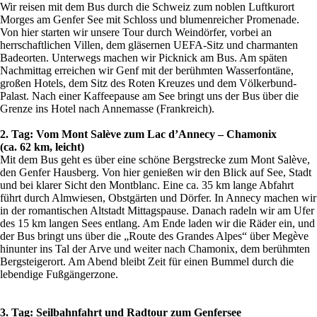
Wir reisen mit dem Bus durch die Schweiz zum noblen Luftkurort
Morges am Genfer See mit Schloss und blumenreicher Promenade.
Von hier starten wir unsere Tour durch Weindörfer, vorbei an
herrschaftlichen Villen, dem gläsernen UEFA-Sitz und charmanten
Badeorten. Unterwegs machen wir Picknick am Bus. Am späten
Nachmittag erreichen wir Genf mit der berühmten Wasserfontäne,
großen Hotels, dem Sitz des Roten Kreuzes und dem Völkerbund-
Palast. Nach einer Kaffeepause am See bringt uns der Bus über die
Grenze ins Hotel nach Annemasse (Frankreich).
2. Tag: Vom Mont Salève zum Lac d’Annecy – Chamonix
(ca. 62 km, leicht)
Mit dem Bus geht es über eine schöne Bergstrecke zum Mont Salève,
den Genfer Hausberg. Von hier genießen wir den Blick auf See, Stadt
und bei klarer Sicht den Montblanc. Eine ca. 35 km lange Abfahrt
führt durch Almwiesen, Obstgärten und Dörfer. In Annecy machen wir
in der romantischen Altstadt Mittagspause. Danach radeln wir am Ufer
des 15 km langen Sees entlang. Am Ende laden wir die Räder ein, und
der Bus bringt uns über die „Route des Grandes Alpes“ über Megève
hinunter ins Tal der Arve und weiter nach Chamonix, dem berühmten
Bergsteigerort. Am Abend bleibt Zeit für einen Bummel durch die
lebendige Fußgängerzone.
3. Tag: Seilbahnfahrt und Radtour zum Genfersee