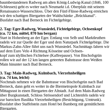
baumbestandenen Radweg am alten König-Ludwig-Kanal (1846, 100
Schleusen) geht es weiter nach Neumarkt i.d. Oberpfalz mit seinem
Renaissance-Wasserschloss. Über den Fünf-Flüsse-Radweg erreichen
wir den schattigen Biergarten der Waldschänke „Brückkanal“.
Busfahrt nach Bad Berneck im Fichtelgebirge.
2. Tag: Eger-Radweg, Wunsiedel, Fichtelgebirge, Ochsenkopf
(ca. 72 km, mittel, 870 hm bergan)
Start in Hohenberg an der Eger. Entlang von Selb und Marktleuthen
radeln wir zur Quelle der Eger und dem Naturpark Fichtelgebirge. Die
Markus-Zahn-Allee führt uns nach Wunsiedel. Nachmittags fahren wir
auf dem Euro Velo 4 Richtung Kösseine und Ochsen-
kopf zum idyllischen Fichtelsee (Kaffeepause). Von Bischofsgrün
rollen wir auf der 12 km langen geteerten Bahntrasse dem Weißen
Main hinunter nach Bad Berneck.
3. Tag: Main-Radweg, Kulmbach, Vierzehnheiligen
(ca. 74 km, leicht)
Nochmals nehmen wir die Bahntrasse von Bischofsgrün nach Bad
Berneck, dann geht es weiter in die Biermetropole Kulmbach zur
Mittagsrast in einen Biergarten der Altstadt. Auf dem Main-Radweg
über Burgkunstadt, Schloss Strössendorf und Lichtenfels radeln wir
zur barocken Basilika Vierzehnheiligen (Besichtigung, Umtrunk).
Busfahrt über Staffelstein zum Hotel bei Bamberg mit gemütlichem
Biergarten.