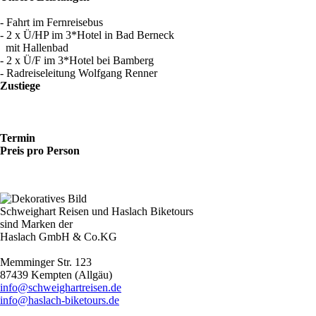
- Fahrt im Fernreisebus
- 2 x Ü/HP im 3*Hotel in Bad Berneck
mit Hallenbad
- 2 x Ü/F im 3*Hotel bei Bamberg
- Radreiseleitung Wolfgang Renner
Zustiege
Termin
Preis pro Person
Schweighart Reisen und Haslach Biketours
sind Marken der
Haslach GmbH & Co.KG
Memminger Str. 123
87439 Kempten (Allgäu)
info@schweighartreisen.de
info@haslach-biketours.de