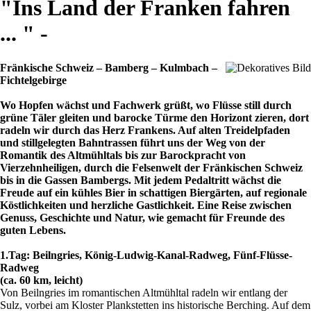
"Ins Land der Franken fahren
... " -
Fränkische Schweiz – Bamberg – Kulmbach –
Fichtelgebirge
Wo Hopfen wächst und Fachwerk grüßt, wo Flüsse still durch
grüne Täler gleiten und barocke Türme den Horizont zieren, dort
radeln wir durch das Herz Frankens. Auf alten Treidelpfaden
und stillgelegten Bahntrassen führt uns der Weg von der
Romantik des Altmühltals bis zur Barockpracht von
Vierzehnheiligen, durch die Felsenwelt der Fränkischen Schweiz
bis in die Gassen Bambergs. Mit jedem Pedaltritt wächst die
Freude auf ein kühles Bier in schattigen Biergärten, auf regionale
Köstlichkeiten und herzliche Gastlichkeit. Eine Reise zwischen
Genuss, Geschichte und Natur, wie gemacht für Freunde des
guten Lebens.
1.Tag: Beilngries, König-Ludwig-Kanal-Radweg, Fünf-Flüsse-
Radweg
(ca. 60 km, leicht)
Von Beilngries im romantischen Altmühltal radeln wir entlang der
Sulz, vorbei am Kloster Plankstetten ins historische Berching. Auf dem