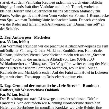
startet. Auf dem Vennbahn-Radweg radeln wir durch eine liebliche,
hügelige Landschaft über Viadukte und durch Tunnel, vorbei an
kleinen Dörfern und Bauernhöfen bis ins Städtchen Malmedy zur
Pause. Weiter geht’s am Hohen Venn vorbei zur Formel-1-Rennstrecke
von Spa, wo man Trainingsläufe beobachten kann. Danach verladen
wir die Räder und fahren nach Antwerpen, der „Diamantenstadt“ an
der Schelde.
2. Tag: Antwerpen - Mechelen
(ca. 33 km, leicht)
Am Vormittag erkunden wir die prächtige Altstadt Antwerpens zu Fuß
mit örtlicher Führung: Großer Markt mit Zunfthäusern, Kathedrale,
Rathaus, jüdisches Viertel. Anschließend radeln wir an den „Steenen
Molen“ vorbei in die malerische Altstadt von Lier (UNESCO-
Weltkulturerbe) zur Mittagsrast. Der Weg führt weiter entlang der Nete
über Duffel mit seinem Fort nach Mechelen, wo unsere Tour an
Kathedrale und Marktplatz endet. Auf der Fahrt zum Hotel in Lokeren
legen wir einen Fotostopp am Brüsseler Atomium ein.
3. Tag: Gent und der romantische „Leie-Streek“ - Rundtour-
Radweg mit Wasserschloss Ooidonk
(ca. 62 km, leicht)
Der Bus bringt uns nach Lissewege, eines der schönsten Dörfer
Flanderns. Von dort radeln wir Richtung Nordseeküste durch den
Hafen von Zeebrügge ins mondäne Knokke, wo viele Belgier ihre