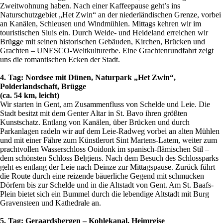
Zweitwohnung haben. Nach einer Kaffeepause geht’s ins
Naturschutzgebiet „Het Zwin“ an der niederländischen Grenze, vorbei
an Kanälen, Schleusen und Windmühlen. Mittags kehren wir im
touristischen Sluis ein. Durch Weide- und Heideland erreichen wir
Brügge mit seinen historischen Gebäuden, Kirchen, Brücken und
Grachten – UNESCO-Weltkulturerbe. Eine Grachtenrundfahrt zeigt
uns die romantischen Ecken der Stadt.
4. Tag: Nordsee mit Dünen, Naturpark „Het Zwin“,
Polderlandschaft, Brügge
(ca. 54 km, leicht)
Wir starten in Gent, am Zusammenfluss von Schelde und Leie. Die
Stadt besitzt mit dem Genter Altar in St. Bavo ihren größten
Kunstschatz. Entlang von Kanälen, über Brücken und durch
Parkanlagen radeln wir auf dem Leie-Radweg vorbei an alten Mühlen
und mit einer Fähre zum Künstlerort Sint Martens-Latem, weiter zum
prachtvollen Wasserschloss Ooidonk im spanisch-flämischen Stil –
dem schönsten Schloss Belgiens. Nach dem Besuch des Schlossparks
geht es entlang der Leie nach Deinze zur Mittagspause. Zurück führt
die Route durch eine reizende bäuerliche Gegend mit schmucken
Dörfern bis zur Schelde und in die Altstadt von Gent. Am St. Baafs-
Plein bietet sich ein Bummel durch die lebendige Altstadt mit Burg
Gravensteen und Kathedrale an.
5. Tag: Geraardsbergen – Kohlekanal, Heimreise