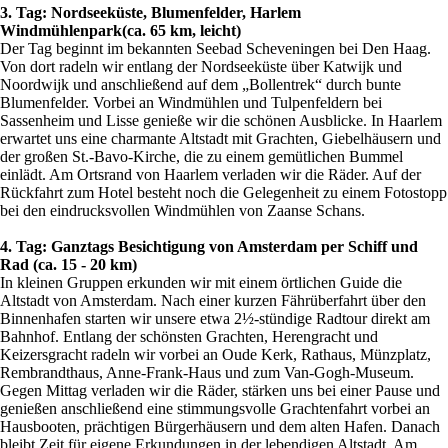
3. Tag: Nordseeküste, Blumenfelder, Harlem
Windmühlenpark(ca. 65 km, leicht)
Der Tag beginnt im bekannten Seebad Scheveningen bei Den Haag.
Von dort radeln wir entlang der Nordseeküste über Katwijk und
Noordwijk und anschließend auf dem „Bollentrek“ durch bunte
Blumenfelder. Vorbei an Windmühlen und Tulpenfeldern bei
Sassenheim und Lisse genieße wir die schönen Ausblicke. In Haarlem
erwartet uns eine charmante Altstadt mit Grachten, Giebelhäusern und
der großen St.-Bavo-Kirche, die zu einem gemütlichen Bummel
einlädt. Am Ortsrand von Haarlem verladen wir die Räder. Auf der
Rückfahrt zum Hotel besteht noch die Gelegenheit zu einem Fotostopp
bei den eindrucksvollen Windmühlen von Zaanse Schans.
4. Tag: Ganztags Besichtigung von Amsterdam per Schiff und
Rad (ca. 15 - 20 km)
In kleinen Gruppen erkunden wir mit einem örtlichen Guide die
Altstadt von Amsterdam. Nach einer kurzen Fährüberfahrt über den
Binnenhafen starten wir unsere etwa 2½-stündige Radtour direkt am
Bahnhof. Entlang der schönsten Grachten, Herengracht und
Keizersgracht radeln wir vorbei an Oude Kerk, Rathaus, Münzplatz,
Rembrandthaus, Anne-Frank-Haus und zum Van-Gogh-Museum.
Gegen Mittag verladen wir die Räder, stärken uns bei einer Pause und
genießen anschließend eine stimmungsvolle Grachtenfahrt vorbei an
Hausbooten, prächtigen Bürgerhäusern und dem alten Hafen. Danach
bleibt Zeit für eigene Erkundungen in der lebendigen Altstadt. Am