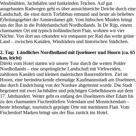
Windmühlen, Jachthäfen und funkelnden Teichen. Auf gut
ausgebauten Radwegen geht es über aussichtsreiche Deiche durch eine
Landschaft, die einst durch Torfabbau entstand und heute als beliebtes
Erholungsgebiet der Amsterdamer gilt. Vom hübschen Muiden bringt
uns der Bus in die Polderlandschaft Nordhollands. In De Rijp, einem
charmanten Ort mit typisch holländischem Flair, wohnen wir vier
Nächte. Von dort aus erkunden wir entspannt per Rad das weite grüne
Land – zwischen Kanälen, Windrädern und historischen Städtchen.
2. Tag: Ländliches Nordholland mit Ijsselmeer und Hoorn (ca. 65
km, leicht)
Direkt vom Hotel starten wir unsere Tour durch die weiten Polder
Nordhollands – eine ursprüngliche Landschaft mit Viehweiden,
zahllosen Kanälen und kleinen malerischen Bauerndörfern. Ziel ist
Hoorn, eine beeindruckende ehemalige Kaufmannsstadt am IJsselmeer,
das durch Eindeichung von der Nordsee abgetrennt wurde. Die Stadt
begeistert mit zwei Jachthäfen und prächtigen Giebelhäusern aus dem
17. Jahrhundert. Weiter geht es entlang des IJsselmeers über Edam bis
zu den charmanten Fischerdörfern Volendam und Monnickendam –
heute lebendige, touristisch geprägte Orte mit maritimem Flair. Vom
Fischerdorf Marken bringt uns der Bus zurück ins Hotel.