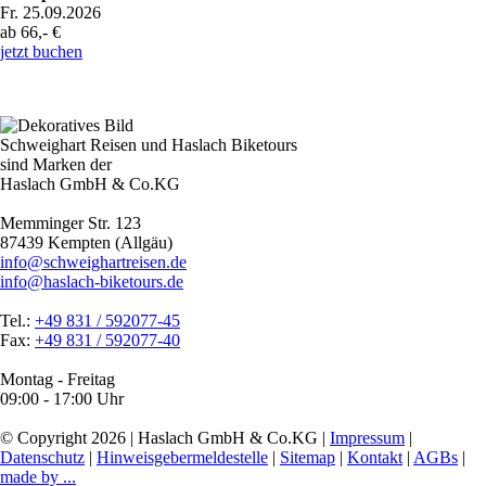
Fr. 25.09.2026
ab 66,- €
jetzt buchen
Schweighart Reisen und Haslach Biketours
sind Marken der
Haslach GmbH & Co.KG
Memminger Str. 123
87439 Kempten (Allgäu)
info@schweighartreisen.de
info@haslach-biketours.de
Tel.:
+49 831 / 592077-45
Fax:
+49 831 / 592077-40
Montag - Freitag
09:00 - 17:00 Uhr
© Copyright 2026 | Haslach GmbH & Co.KG |
Impressum
|
Datenschutz
|
Hinweisgebermeldestelle
|
Sitemap
|
Kontakt
|
AGBs
|
made by ...