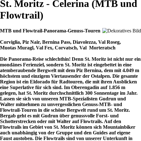
St. Moritz - Celerina (MTB und
Flowtrail)
MTB und Flowtrail-Panorama-Genuss-Touren
Corviglia, Piz Nair, Bernina Pass, Diavolezza, Val Roseg,
Muotas Muragl, Val Fex, Corvatsch, Val Morteratsch
Die Panorama-Reise schlechthin! Denn St. Moritz ist nicht nur ein
mondänes Ferienziel, sondern St. Moritz ist eingebettet in eine
atemberaubende Bergwelt mit dem Piz Bernina, dem mit 4.049 m
höchstem und einzigem Viertausender der Ostalpen. Die gesamte
Region ist ein Eldorado für Radtouren, die mit ihren Ausblicken
eine Superlative für sich sind. Im Oberengadin auf 1.856 m
gelegen, hat St. Moritz durchschnittlich 300 Sonnentage im Jahr.
Lassen sie sich von unseren MTB-Spezialisten Gudrun und
Walter mitnehmen zu unvergesslichen Genuss-MTB- und
Flowtrail-Touren in die schöne Bergwelt rund um St. Moritz.
Bergab geht es mit Gudrun über genussvolle Forst- und
Schotterstrecken oder mit Walter auf Flowtrails. Auf den
Flowtrails im Gebiet von St. Moritz können sich Mountainbiker
auch unabhängig von der Gruppe und den Guides auf eigene
Faust austoben. Die Flowtrails sind von unserer Unterkunft in