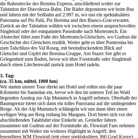
die Bahnstrecke des Bernina Express, anschließend weiter zur
Talstation der Diavolezza-Bahn. Die Räder deponieren wir beim Bus
und fahren mit der Seilbahn auf 2.997 m, wo uns ein spektakuläres
Panorama auf Piz Palü, Piz Bernina und den Bianco-Grat erwartet.
Zurück an der Talstation wählen wir zwischen einem anspruchsvollen
Singletrail oder der entspannten Passstraße nach Morteratsch. Ein
Abstecher führt zum Fuße des Morteratsch-Gletschers, wo Gudrun die
Geschichte des Gletschers erzählt. Weiter geht es über Pontresina bis
zum Talschluss des Val Roseg, mit beeindruckendem Blick auf
Gletscher und Gipfel der Bernina-Gruppe. Am Stazer See gibt es
Gelegenheit zum Baden, bevor wir über Forststraße oder Singletrail
durch einen Lärchenwald zurück zum Hotel radeln.
3. Tag:
(ca. 35 km, mittel, 1000 hm)
Wir starten unsere Tour direkt am Hotel und rollen uns die paar
Kilometer bis Samedan ein, bevor wir den im unteren Teil im Wald
liegenden Anstieg zur Alp Muntatsch in Angriff nehmen. Oberhalb der
Baumgrenze bietet sich dann ein tolles Panorama auf die umliegenden
Berge. Ab der Alp Muntatsch schlängeln wir uns dann über einen
welligen Weg am Berg entlang bis Marguns. Dort bietet sich vor der
abschließenden Talabfahrt eine Einkehr an. Genießer fahren
zusammen mit Gudrun auf der Forststraße ab, Flowtrail Fans nehmen
zusammen mit Walter ein weiteres Highlight in Angriff, den
legendären WM Flowtrail (mit einer spektakulären 360 Grad Kurve)