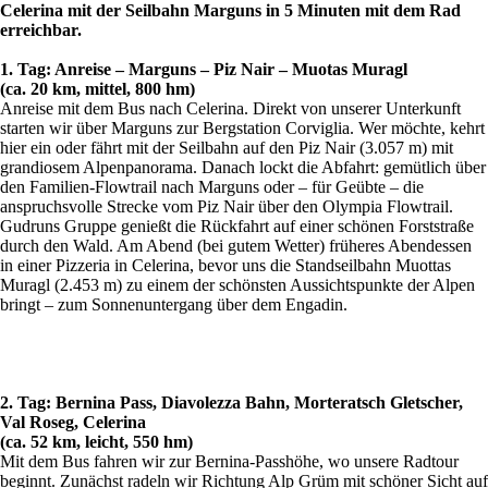
Celerina mit der Seilbahn Marguns in 5 Minuten mit dem Rad
erreichbar.
1. Tag: Anreise – Marguns – Piz Nair – Muotas Muragl
(ca. 20 km, mittel, 800 hm)
Anreise mit dem Bus nach Celerina. Direkt von unserer Unterkunft
starten wir über Marguns zur Bergstation Corviglia. Wer möchte, kehrt
hier ein oder fährt mit der Seilbahn auf den Piz Nair (3.057 m) mit
grandiosem Alpenpanorama. Danach lockt die Abfahrt: gemütlich über
den Familien-Flowtrail nach Marguns oder – für Geübte – die
anspruchsvolle Strecke vom Piz Nair über den Olympia Flowtrail.
Gudruns Gruppe genießt die Rückfahrt auf einer schönen Forststraße
durch den Wald. Am Abend (bei gutem Wetter) früheres Abendessen
in einer Pizzeria in Celerina, bevor uns die Standseilbahn Muottas
Muragl (2.453 m) zu einem der schönsten Aussichtspunkte der Alpen
bringt – zum Sonnenuntergang über dem Engadin.
2. Tag: Bernina Pass, Diavolezza Bahn, Morteratsch Gletscher,
Val Roseg, Celerina
(ca. 52 km, leicht, 550 hm)
Mit dem Bus fahren wir zur Bernina-Passhöhe, wo unsere Radtour
beginnt. Zunächst radeln wir Richtung Alp Grüm mit schöner Sicht auf