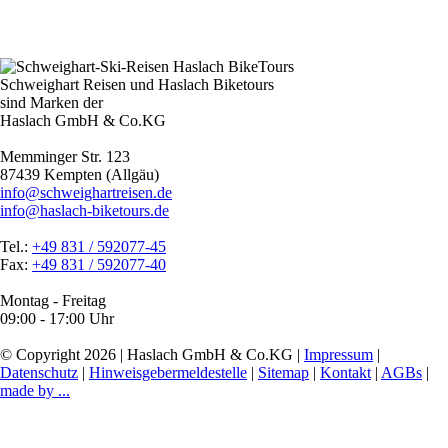
Schweighart Reisen und Haslach Biketours
sind Marken der
Haslach GmbH & Co.KG
Memminger Str. 123
87439 Kempten (Allgäu)
info@schweighartreisen.de
info@haslach-biketours.de
Tel.:
+49 831 / 592077-45
Fax:
+49 831 / 592077-40
Montag - Freitag
09:00 - 17:00 Uhr
© Copyright 2026 | Haslach GmbH & Co.KG |
Impressum
|
Datenschutz
|
Hinweisgebermeldestelle
|
Sitemap
|
Kontakt
|
AGBs
|
made by ...